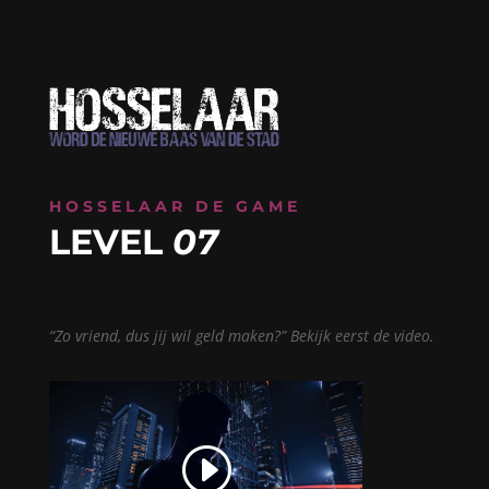
HOSSELAAR DE GAME
LEVEL
07
“Zo vriend, dus jij wil geld maken?” Bekijk eerst de video.